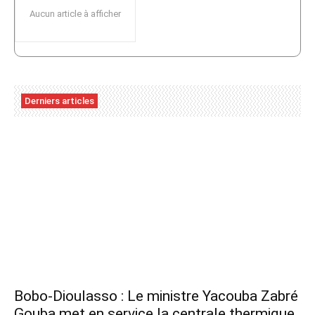
Aucun article à afficher
Derniers articles
Bobo-Dioulasso : Le ministre Yacouba Zabré
Gouba met en service la centrale thermique