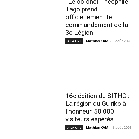
: Le colonel Théophile
Tago prend
officiellement le
commandement de la
3e Légion
Mathias KAM
-
6 août 2026
A LA UNE
16e édition du SITHO :
La région du Guiriko à
l’honneur, 50 000
visiteurs espérés
Mathias KAM
-
6 août 2026
A LA UNE