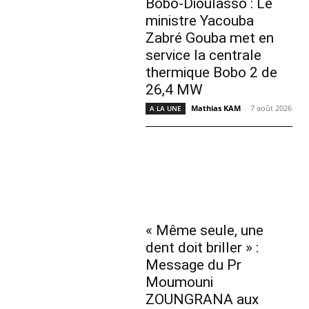
Bobo-Dioulasso : Le
ministre Yacouba
Zabré Gouba met en
service la centrale
thermique Bobo 2 de
26,4 MW
Mathias KAM
-
7 août 2026
A LA UNE
« Même seule, une
dent doit briller » :
Message du Pr
Moumouni
ZOUNGRANA aux