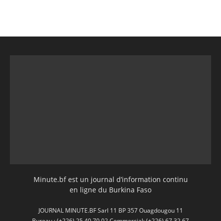
Minute.bf est un journal d’information continu
en ligne du Burkina Faso
JOURNAL MINUTE.BF Sarl 11 BP 357 Ouagdougou 11
Bureau : (+226) 25 40 70 02 Commercial: (+226) 67 32 67