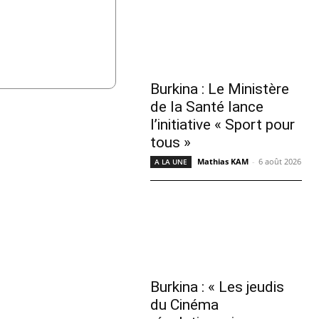
Burkina : Le Ministère
de la Santé lance
l’initiative « Sport pour
tous »
Mathias KAM
-
6 août 2026
A LA UNE
Burkina : « Les jeudis
du Cinéma