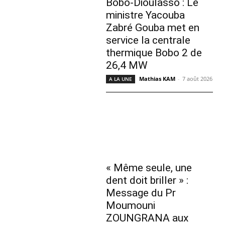
Bobo-Dioulasso : Le
ministre Yacouba
Zabré Gouba met en
service la centrale
thermique Bobo 2 de
26,4 MW
Mathias KAM
-
7 août 2026
A LA UNE
« Même seule, une
dent doit briller » :
Message du Pr
Moumouni
ZOUNGRANA aux