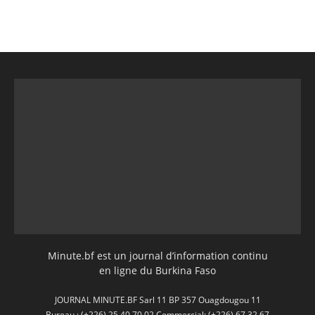
Minute.bf est un journal d’information continu
en ligne du Burkina Faso
JOURNAL MINUTE.BF Sarl 11 BP 357 Ouagdougou 11
Bureau : (+226) 25 40 70 02 Commercial: (+226) 67 32 67