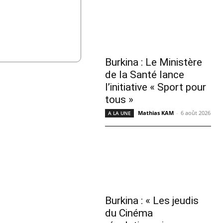
Burkina : Le Ministère
de la Santé lance
l’initiative « Sport pour
tous »
Mathias KAM
-
6 août 2026
A LA UNE
Burkina : « Les jeudis
du Cinéma