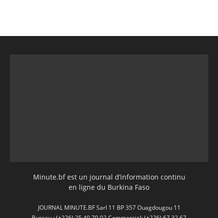
Minute.bf est un journal d’information continu
en ligne du Burkina Faso
JOURNAL MINUTE.BF Sarl 11 BP 357 Ouagdougou 11
Bureau : (+226) 25 40 70 02 Commercial: (+226) 67 32 67