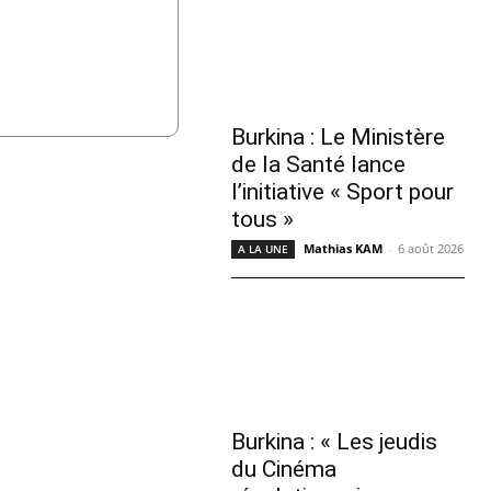
Burkina : Le Ministère
de la Santé lance
l’initiative « Sport pour
tous »
Mathias KAM
-
6 août 2026
A LA UNE
Burkina : « Les jeudis
du Cinéma