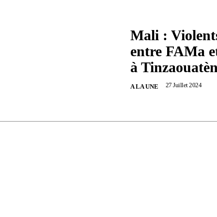
Mali : Violen
entre FAMa et
à Tinzaouatè
27 Juillet 2024
A LA UNE