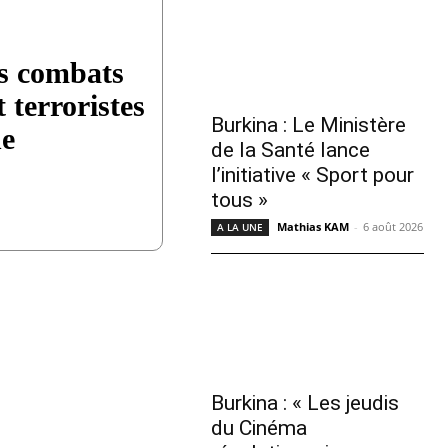
ts combats
 terroristes
Burkina : Le Ministère
ne
de la Santé lance
l’initiative « Sport pour
tous »
Mathias KAM
-
6 août 2026
A LA UNE
Burkina : « Les jeudis
du Cinéma