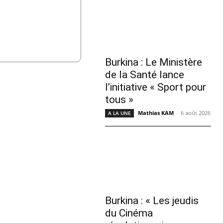
Burkina : Le Ministère
de la Santé lance
l’initiative « Sport pour
tous »
Mathias KAM
-
6 août 2026
A LA UNE
Burkina : « Les jeudis
du Cinéma