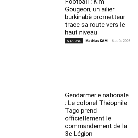
Football : Kim
Gougeon, un ailier
burkinabè prometteur
trace sa route vers le
haut niveau
Mathias KAM
-
6 août 2026
A LA UNE
Gendarmerie nationale
: Le colonel Théophile
Tago prend
officiellement le
commandement de la
3e Légion