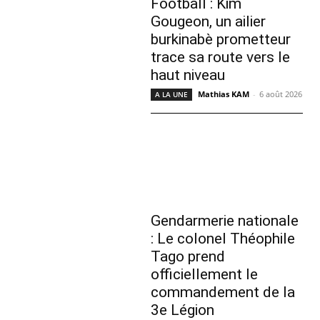
Football : Kim
Gougeon, un ailier
burkinabè prometteur
trace sa route vers le
haut niveau
Mathias KAM
-
6 août 2026
A LA UNE
Gendarmerie nationale
: Le colonel Théophile
Tago prend
officiellement le
commandement de la
3e Légion