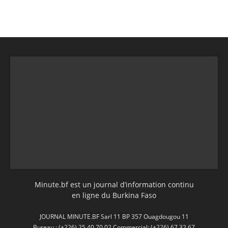
Minute.bf est un journal d’information continu
en ligne du Burkina Faso
JOURNAL MINUTE.BF Sarl 11 BP 357 Ouagdougou 11
Bureau : (+226) 25 40 70 02 Commercial: (+226) 67 32 67