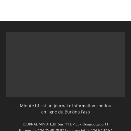
Minute.bf est un journal d’information continu
en ligne du Burkina Faso
JOURNAL MINUTE.BF Sarl 11 BP 357 Ouagdougou 11
Bureau : (+226) 25 40 70 02 Commercial: (+226) 67 32 67