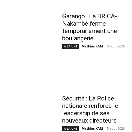
Garango : La DRICA-
Nakambé ferme
temporairement une
boulangerie
Mathias KAM
-
5 août 2026
A LA UNE
Sécurité : La Police
nationale renforce le
leadership de ses
nouveaux directeurs
Mathias KAM
-
5 août 2026
A LA UNE