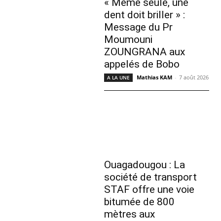
« Même seule, une
dent doit briller » :
Message du Pr
Moumouni
ZOUNGRANA aux
appelés de Bobo
Mathias KAM
-
7 août 2026
A LA UNE
Ouagadougou : La
société de transport
STAF offre une voie
bitumée de 800
mètres aux