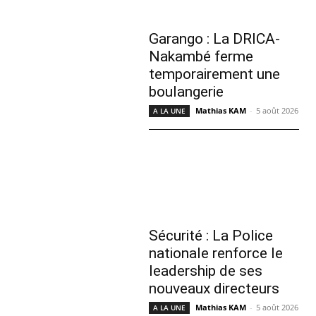
Garango : La DRICA-
Nakambé ferme
temporairement une
boulangerie
Mathias KAM
-
5 août 2026
A LA UNE
Sécurité : La Police
nationale renforce le
leadership de ses
nouveaux directeurs
Mathias KAM
-
5 août 2026
A LA UNE