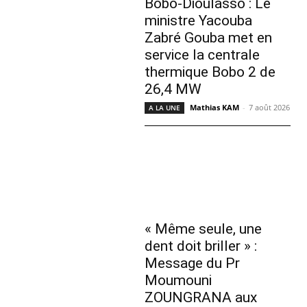
Bobo-Dioulasso : Le
ministre Yacouba
Zabré Gouba met en
service la centrale
thermique Bobo 2 de
26,4 MW
Mathias KAM
-
7 août 2026
A LA UNE
« Même seule, une
dent doit briller » :
Message du Pr
Moumouni
ZOUNGRANA aux