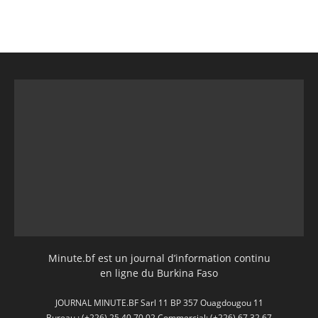
Minute.bf est un journal d’information continu
en ligne du Burkina Faso
JOURNAL MINUTE.BF Sarl 11 BP 357 Ouagdougou 11
Bureau : (+226) 25 40 70 02 Commercial: (+226) 67 32 67