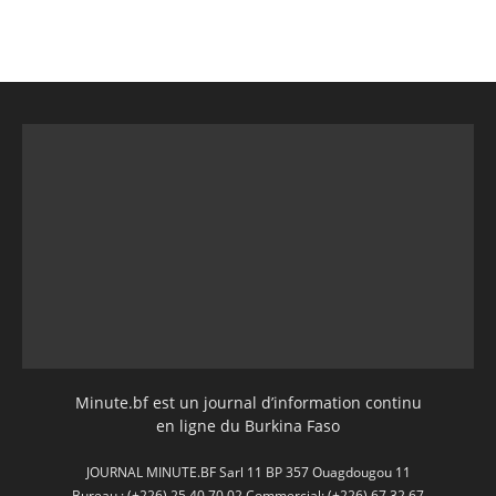
Minute.bf est un journal d’information continu
en ligne du Burkina Faso
JOURNAL MINUTE.BF Sarl 11 BP 357 Ouagdougou 11
Bureau : (+226) 25 40 70 02 Commercial: (+226) 67 32 67