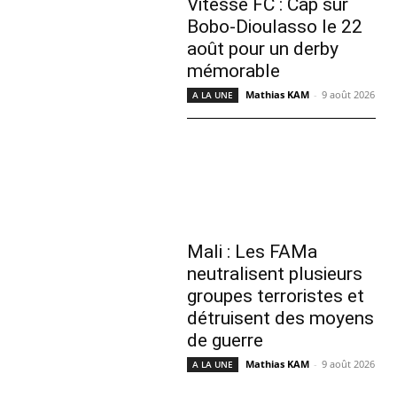
Vitesse FC : Cap sur
Bobo-Dioulasso le 22
août pour un derby
mémorable
Mathias KAM
-
9 août 2026
A LA UNE
Mali : Les FAMa
neutralisent plusieurs
groupes terroristes et
détruisent des moyens
de guerre
Mathias KAM
-
9 août 2026
A LA UNE