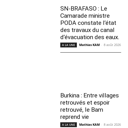
SN-BRAFASO : Le
Camarade ministre
PODA constate l’état
des travaux du canal
d’évacuation des eaux.
Mathias KAM
-
8 août 2026
A LA UNE
Burkina : Entre villages
retrouvés et espoir
retrouvé, le Bam
reprend vie
Mathias KAM
-
8 août 2026
A LA UNE