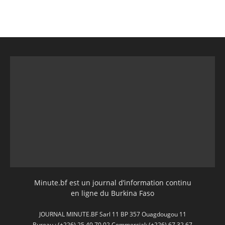
Minute.bf est un journal d’information continu
en ligne du Burkina Faso
JOURNAL MINUTE.BF Sarl 11 BP 357 Ouagdougou 11
Bureau : (+226) 25 40 70 02 Commercial: (+226) 67 32 67