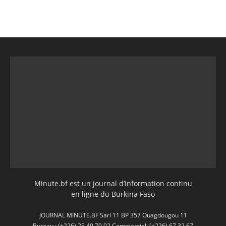
Minute.bf est un journal d’information continu
en ligne du Burkina Faso
JOURNAL MINUTE.BF Sarl 11 BP 357 Ouagdougou 11
Bureau : (+226) 25 40 70 02 Commercial: (+226) 67 32 67