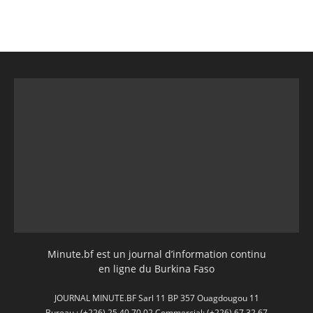
Minute.bf est un journal d’information continu
en ligne du Burkina Faso
JOURNAL MINUTE.BF Sarl 11 BP 357 Ouagdougou 11
Bureau : (+226) 25 40 70 02 Commercial: (+226) 67 32 67