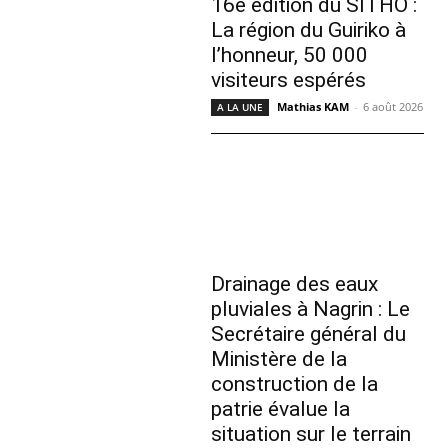
16e édition du SITHO :
La région du Guiriko à
l’honneur, 50 000
visiteurs espérés
Mathias KAM
-
6 août 2026
A LA UNE
Drainage des eaux
pluviales à Nagrin : Le
Secrétaire général du
Ministère de la
construction de la
patrie évalue la
situation sur le terrain