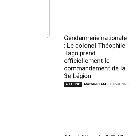
Gendarmerie nationale
: Le colonel Théophile
Tago prend
officiellement le
commandement de la
3e Légion
Mathias KAM
-
6 août 2026
A LA UNE