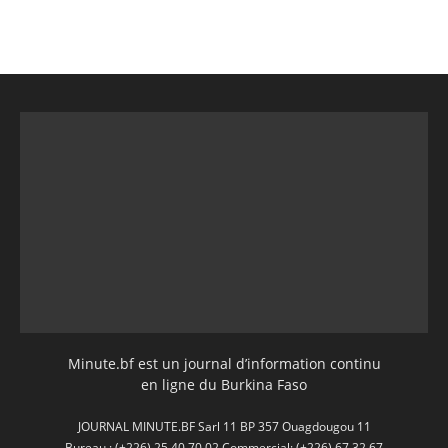
Minute.bf est un journal d’information continu
en ligne du Burkina Faso
JOURNAL MINUTE.BF Sarl 11 BP 357 Ouagdougou 11
Bureau : (+226) 25 40 70 02 Commercial: (+226) 67 32 67