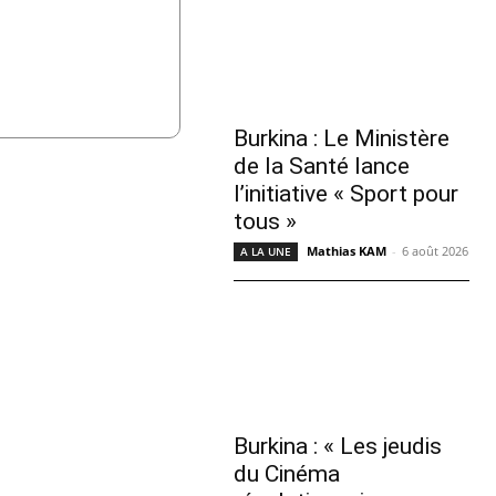
Burkina : Le Ministère
de la Santé lance
l’initiative « Sport pour
tous »
Mathias KAM
-
6 août 2026
A LA UNE
Burkina : « Les jeudis
du Cinéma