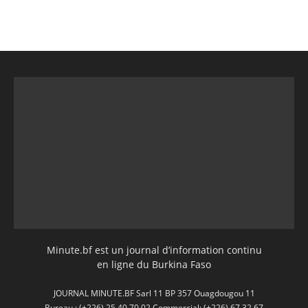
Minute.bf est un journal d’information continu
en ligne du Burkina Faso
JOURNAL MINUTE.BF Sarl 11 BP 357 Ouagdougou 11
Bureau : (+226) 25 40 70 02 Commercial: (+226) 67 32 67