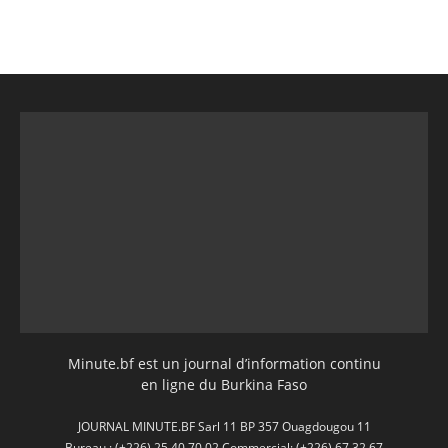
Minute.bf est un journal d’information continu
en ligne du Burkina Faso
JOURNAL MINUTE.BF Sarl 11 BP 357 Ouagdougou 11
Bureau : (+226) 25 40 70 02 Commercial: (+226) 67 32 67