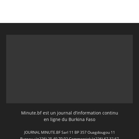
Minute.bf est un journal d’information continu
en ligne du Burkina Faso
JOURNAL MINUTE.BF Sarl 11 BP 357 Ouagdougou 11
Bureau : (+226) 25 40 70 02 Commercial: (+226) 67 32 67