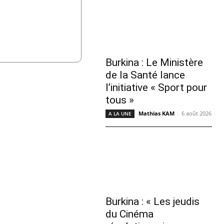
Burkina : Le Ministère
de la Santé lance
l’initiative « Sport pour
tous »
Mathias KAM
-
6 août 2026
A LA UNE
Burkina : « Les jeudis
du Cinéma