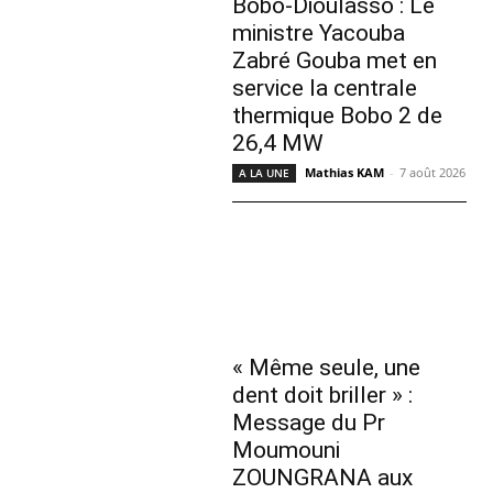
Bobo-Dioulasso : Le
ministre Yacouba
Zabré Gouba met en
service la centrale
thermique Bobo 2 de
26,4 MW
Mathias KAM
-
7 août 2026
A LA UNE
« Même seule, une
dent doit briller » :
Message du Pr
Moumouni
ZOUNGRANA aux