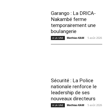
Garango : La DRICA-
Nakambé ferme
temporairement une
boulangerie
Mathias KAM
-
5 août 2026
A LA UNE
Sécurité : La Police
nationale renforce le
leadership de ses
nouveaux directeurs
Mathias KAM
-
5 août 2026
A LA UNE