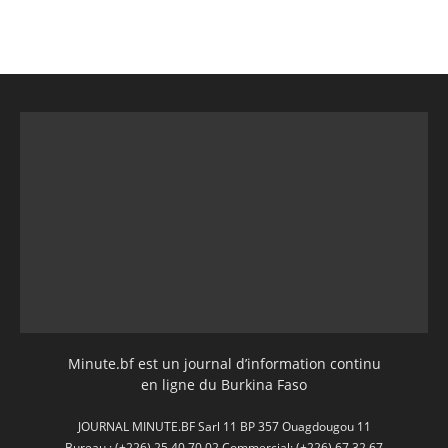
Minute.bf est un journal d’information continu
en ligne du Burkina Faso
JOURNAL MINUTE.BF Sarl 11 BP 357 Ouagdougou 11
Bureau : (+226) 25 40 70 02 Commercial: (+226) 67 32 67