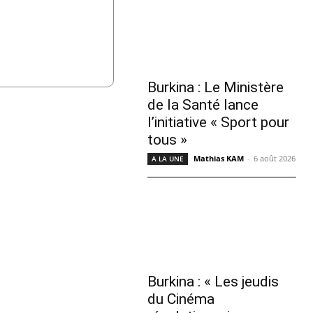
Burkina : Le Ministère
de la Santé lance
l’initiative « Sport pour
tous »
Mathias KAM
-
6 août 2026
A LA UNE
Burkina : « Les jeudis
du Cinéma