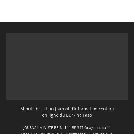
Minute.bf est un journal d’information continu
en ligne du Burkina Faso
JOURNAL MINUTE.BF Sarl 11 BP 357 Ouagdougou 11
Bureau : (+226) 25 40 70 02 Commercial: (+226) 67 32 67