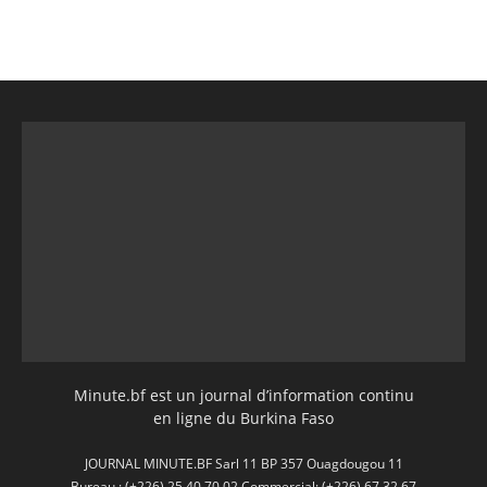
Minute.bf est un journal d’information continu
en ligne du Burkina Faso
JOURNAL MINUTE.BF Sarl 11 BP 357 Ouagdougou 11
Bureau : (+226) 25 40 70 02 Commercial: (+226) 67 32 67