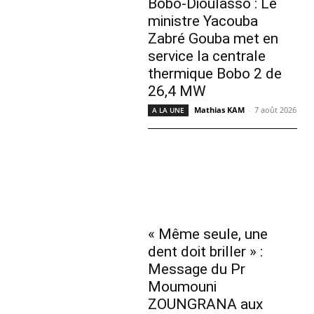
Bobo-Dioulasso : Le
ministre Yacouba
Zabré Gouba met en
service la centrale
thermique Bobo 2 de
26,4 MW
Mathias KAM
-
7 août 2026
A LA UNE
« Même seule, une
dent doit briller » :
Message du Pr
Moumouni
ZOUNGRANA aux