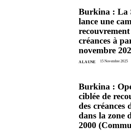
Burkina : L
lance une ca
recouvrement
créances à pa
novembre 20
15 Novembre 2025
A LA UNE
Burkina : Op
ciblée de rec
des créances
dans la zone 
2000 (Commu