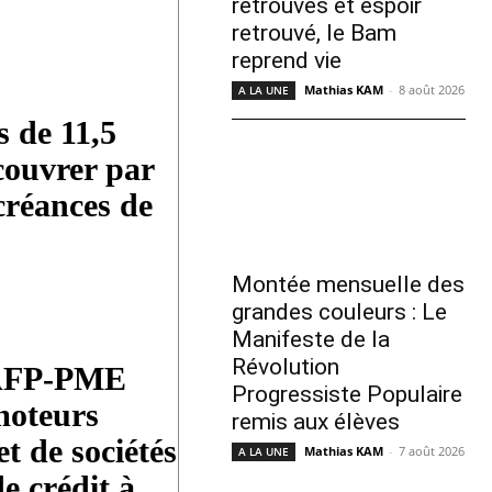
retrouvés et espoir
retrouvé, le Bam
reprend vie
Mathias KAM
-
8 août 2026
A LA UNE
s de 11,5
couvrer par
 créances de
Montée mensuelle des
grandes couleurs : Le
Manifeste de la
Révolution
’AFP-PME
Progressiste Populaire
moteurs
remis aux élèves
et de sociétés
Mathias KAM
-
7 août 2026
A LA UNE
de crédit à