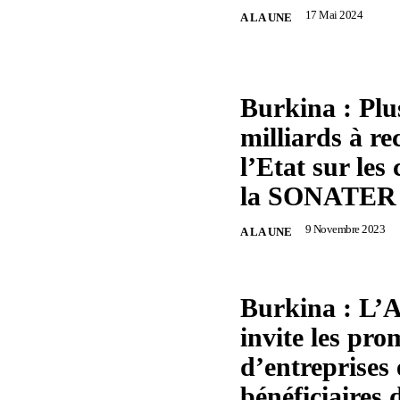
17 Mai 2024
A LA UNE
Burkina : Plu
milliards à re
l’Etat sur les
la SONATER
9 Novembre 2023
A LA UNE
Burkina : L
invite les pro
d’entreprises 
bénéficiaires 