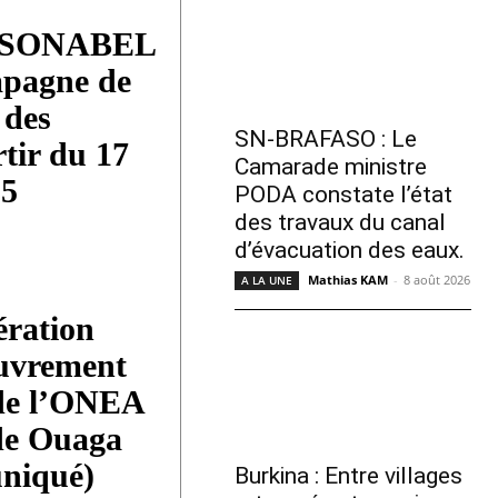
a SONABEL
mpagne de
 des
SN-BRAFASO : Le
rtir du 17
Camarade ministre
25
PODA constate l’état
des travaux du canal
d’évacuation des eaux.
Mathias KAM
-
8 août 2026
A LA UNE
ération
ouvrement
 de l’ONEA
de Ouaga
niqué)
Burkina : Entre villages