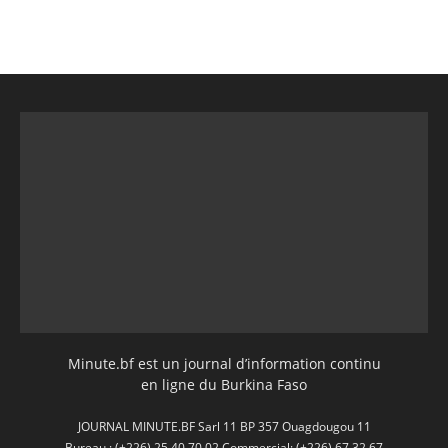
Minute.bf est un journal d’information continu
en ligne du Burkina Faso
JOURNAL MINUTE.BF Sarl 11 BP 357 Ouagdougou 11
Bureau : (+226) 25 40 70 02 Commercial: (+226) 67 32 67