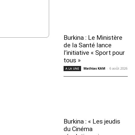
Burkina : Le Ministère
de la Santé lance
l’initiative « Sport pour
tous »
Mathias KAM
-
6 août 2026
A LA UNE
Burkina : « Les jeudis
du Cinéma