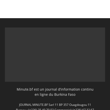
Minute.bf est un journal d’information continu
en ligne du Burkina Faso
JOURNAL MINUTE.BF Sarl 11 BP 357 Ouagdougou 11
Bureau : (+226) 25 40 70 02 Commercial: (+226) 67 32 67