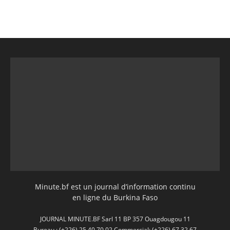
Minute.bf est un journal d’information continu
en ligne du Burkina Faso
JOURNAL MINUTE.BF Sarl 11 BP 357 Ouagdougou 11
Bureau : (+226) 25 40 70 02 Commercial: (+226) 67 32 67