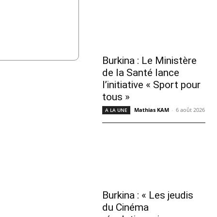
Burkina : Le Ministère
de la Santé lance
l’initiative « Sport pour
tous »
Mathias KAM
-
6 août 2026
A LA UNE
Burkina : « Les jeudis
du Cinéma