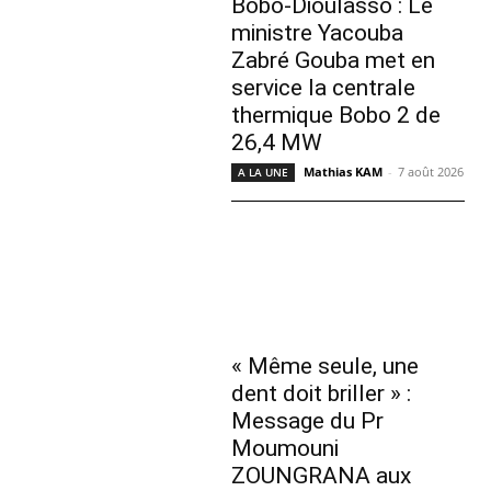
Bobo-Dioulasso : Le
ministre Yacouba
Zabré Gouba met en
service la centrale
thermique Bobo 2 de
26,4 MW
Mathias KAM
-
7 août 2026
A LA UNE
« Même seule, une
dent doit briller » :
Message du Pr
Moumouni
ZOUNGRANA aux