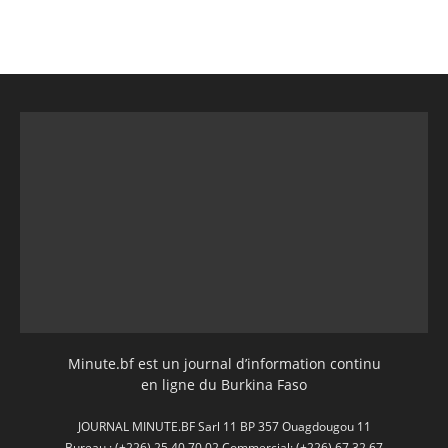
Minute.bf est un journal d’information continu
en ligne du Burkina Faso
JOURNAL MINUTE.BF Sarl 11 BP 357 Ouagdougou 11
Bureau : (+226) 25 40 70 02 Commercial: (+226) 67 32 67