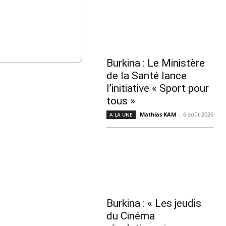
Burkina : Le Ministère
de la Santé lance
l’initiative « Sport pour
tous »
Mathias KAM
-
6 août 2026
A LA UNE
Burkina : « Les jeudis
du Cinéma